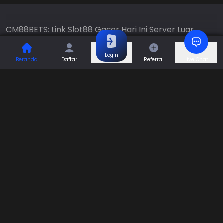
CM88BETS: Link Slot88 Gacor Hari Ini Server Luar
Negeri Minimal Depo 10k
Login
Beranda
Daftar
Referral
Live Chat
dalam dunia permainan slot online, kepercayaan dan
Selengkapnya
kualitas layanan menjadi faktor utama yang dicari
oleh para pemain. Salah satu nama yang kini semakin
Permainan
populer adalah cm88bets, sebuah situs
Slot88
Togel
Slot
terpercaya yang menawarkan pengalaman bermain
aman, adil, dan menyenangkan. Dengan minimal
Casino
Games
deposit hanya 10 ribu rupiah serta dukungan server
Sports
Promo
luar negeri asli, cm88bets menjadi pilihan tepat bagi
pemain Indonesia yang ingin merasakan sensasi
Bantuan & Panduan
bermain slot premium.
Tentang Kami
Syarat dan Ketentuan
Keunggulan Cm88bets
Kebijakan Privasi
Pusat Bantuan
Gates of Olympus POP
Mahjong Roar
Fury of Anubis
Mahjong Magic
Mahjong Hit +
Mahjong Ways