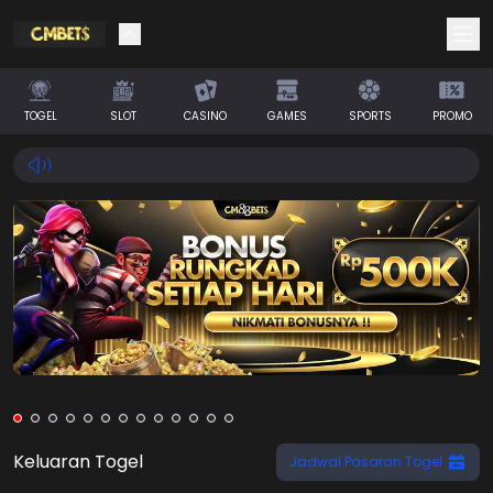
Selamat! Anda mendapatkan saldo
IDR 0
TOGEL
SLOT
CASINO
GAMES
SPORTS
PROMO
Klaim Saldo
Keluaran Togel
Jadwal Pasaran Togel