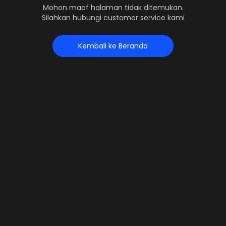
Mohon maaf halaman tidak ditemukan.
Silahkan hubungi customer service kami
Kembali ke Beranda