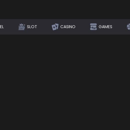
EL
SLOT
CASINO
GAMES