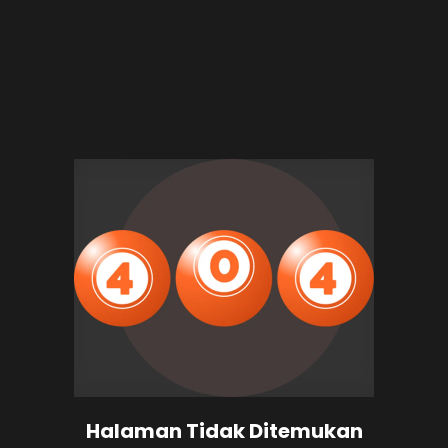
Halaman Tidak Ditemukan