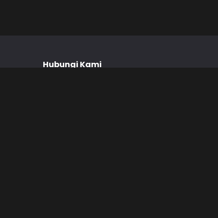
Hubungi Kami
rik. Temukan
dan
Pembayaran
ai menikmati
Transfer Bank
QRIS
am tema
h besar.
Virtual Account
E Wallet
Pulsa
nghibur.
roulette,