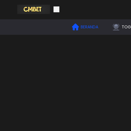
BERANDA
TOG