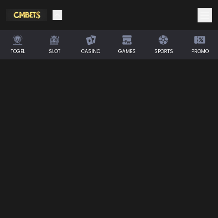
TOGEL
SLOT
CASINO
GAMES
SPORTS
PROMO