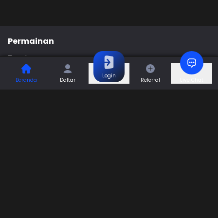
Permainan
Togel
Slot
Casino
Games
Login
Beranda
Daftar
Referral
Live Chat
Sports
Promo
Bantuan & Panduan
Tentang Kami
Syarat dan Ketentuan
Kebijakan Privasi
Pusat Bantuan
Hubungi Kami
F.A.Q
Referral
Blog
Download APP