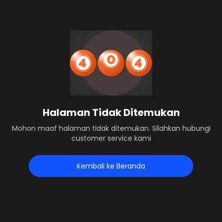
Halaman Tidak Ditemukan
Mohon maaf halaman tidak ditemukan. Silahkan hubungi
customer service kami
Kembali ke Beranda