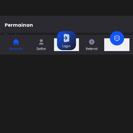
Permainan
Togel
Slot
Casino
Games
Login
Beranda
Daftar
Referral
Live Chat
Sports
Promo
Bantuan & Panduan
Tentang Kami
Syarat dan Ketentuan
Kebijakan Privasi
Pusat Bantuan
Hubungi Kami
F.A.Q
Referral
Blog
Download APP