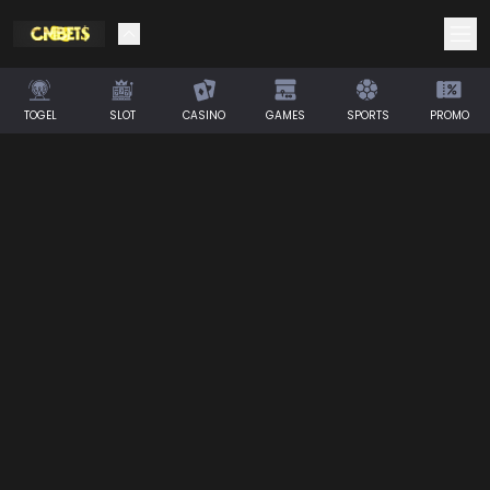
TOGEL
SLOT
CASINO
GAMES
SPORTS
PROMO