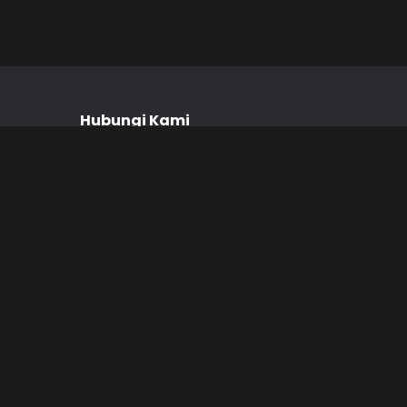
Hubungi Kami
rik. Temukan
dan
Pembayaran
ai menikmati
Transfer Bank
QRIS
am tema
h besar.
Virtual Account
E Wallet
Pulsa
nghibur.
roulette,