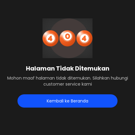
Halaman Tidak Ditemukan
Mohon maaf halaman tidak ditemukan. Silahkan hubungi
customer service kami
Kembali ke Beranda