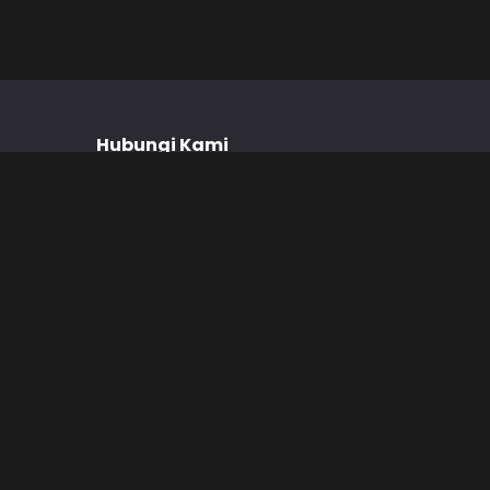
Hubungi Kami
rik. Temukan
dan
Pembayaran
ai menikmati
Transfer Bank
QRIS
am tema
h besar.
Virtual Account
E Wallet
Pulsa
nghibur.
roulette,