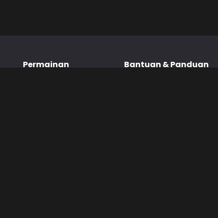
Permainan
Bantuan & Panduan
Togel
Tentang Kami
Slot
Syarat dan Ketentuan
Casino
Kebijakan Privasi
Games
Pusat Bantuan
Sports
Hubungi Kami
Promo
F.A.Q
Referral
Blog