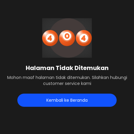
Halaman Tidak Ditemukan
Mohon maaf halaman tidak ditemukan. Silahkan hubungi
customer service kami
Kembali ke Beranda