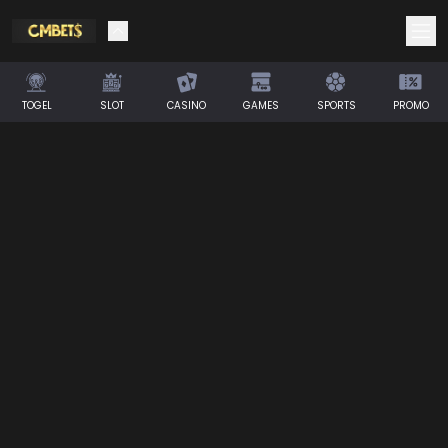
TOGEL
SLOT
CASINO
GAMES
SPORTS
PROMO