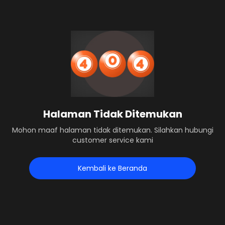
Halaman Tidak Ditemukan
Mohon maaf halaman tidak ditemukan. Silahkan hubungi
customer service kami
Kembali ke Beranda