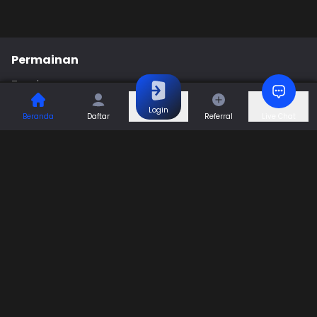
Permainan
Togel
Slot
Casino
Games
Login
Beranda
Daftar
Referral
Live Chat
Sports
Promo
Bantuan & Panduan
Tentang Kami
Syarat dan Ketentuan
Kebijakan Privasi
Pusat Bantuan
Hubungi Kami
F.A.Q
Referral
Blog
Download APP