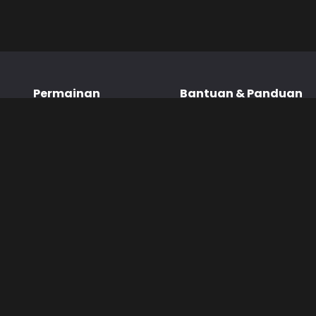
Permainan
Bantuan & Panduan
Togel
Tentang Kami
Slot
Syarat dan Ketentuan
Casino
Kebijakan Privasi
Games
Pusat Bantuan
Sports
Hubungi Kami
Promo
F.A.Q
Referral
Blog