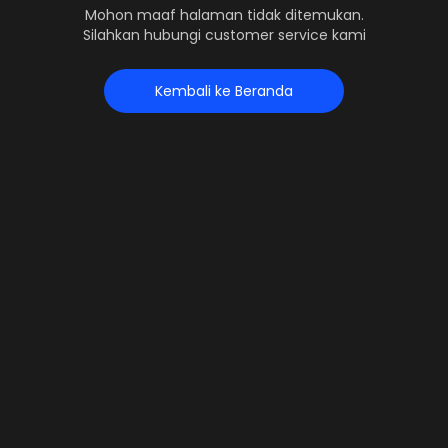
Mohon maaf halaman tidak ditemukan.
Silahkan hubungi customer service kami
Kembali ke Beranda