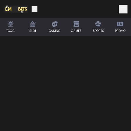
TOGEL
SLOT
CASINO
GAMES
SPORTS
PROMO