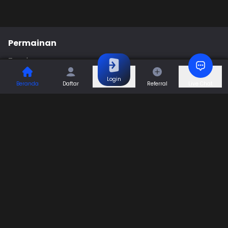
Permainan
Togel
Slot
Casino
Games
Login
Beranda
Daftar
Referral
Live Chat
Sports
Promo
Bantuan & Panduan
Tentang Kami
Syarat dan Ketentuan
Kebijakan Privasi
Pusat Bantuan
Hubungi Kami
F.A.Q
Referral
Blog
Download APP