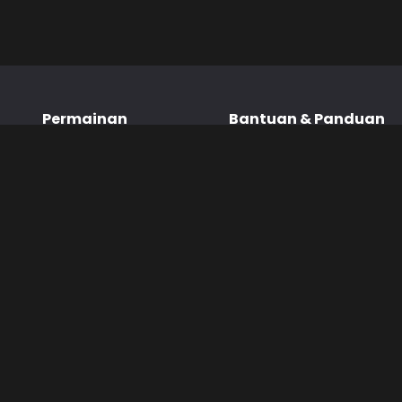
Permainan
Bantuan & Panduan
Togel
Tentang Kami
Slot
Syarat dan Ketentuan
Casino
Kebijakan Privasi
Games
Pusat Bantuan
Sports
Hubungi Kami
Promo
F.A.Q
Referral
Blog