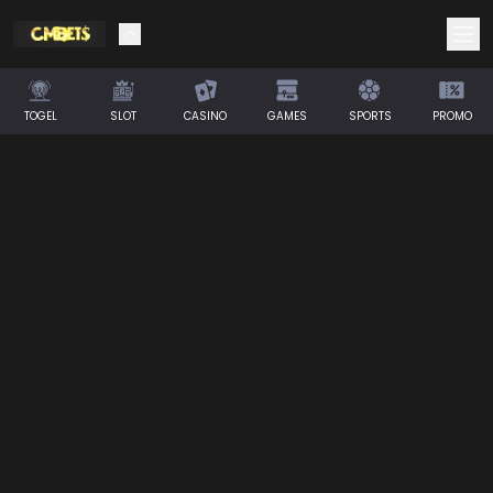
TOGEL
SLOT
CASINO
GAMES
SPORTS
PROMO