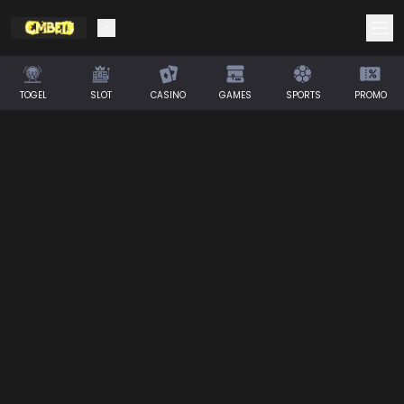
TOGEL
SLOT
CASINO
GAMES
SPORTS
PROMO