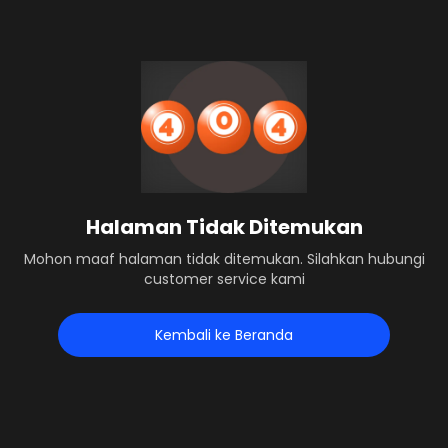
Halaman Tidak Ditemukan
Mohon maaf halaman tidak ditemukan. Silahkan hubungi
customer service kami
Kembali ke Beranda