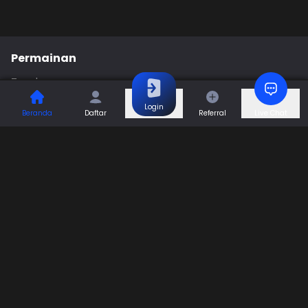
Permainan
Togel
Slot
Casino
Games
Login
Beranda
Daftar
Referral
Live Chat
Sports
Promo
Bantuan & Panduan
Tentang Kami
Syarat dan Ketentuan
Kebijakan Privasi
Pusat Bantuan
Hubungi Kami
F.A.Q
Referral
Blog
Download APP