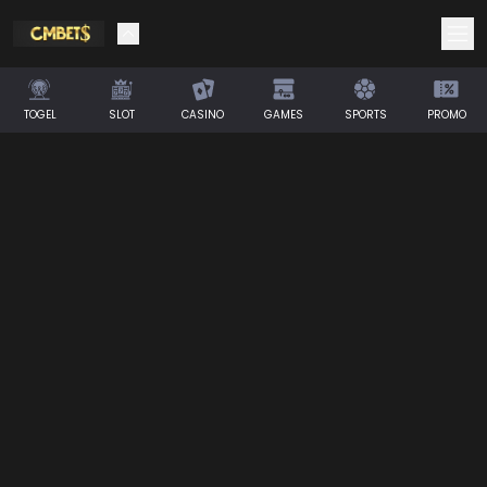
TOGEL
SLOT
CASINO
GAMES
SPORTS
PROMO