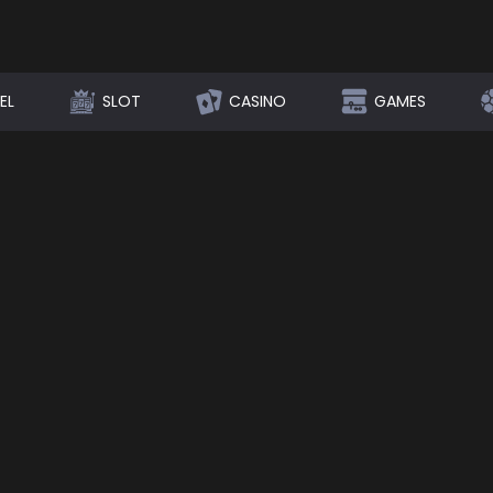
EL
SLOT
CASINO
GAMES