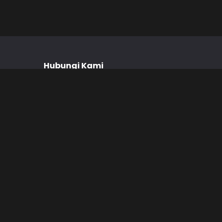
Hubungi Kami
rik. Temukan
dan
Pembayaran
ai menikmati
Transfer Bank
QRIS
am tema
h besar.
Virtual Account
E Wallet
Pulsa
nghibur.
roulette,