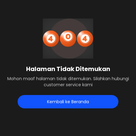
Halaman Tidak Ditemukan
Mohon maaf halaman tidak ditemukan. Silahkan hubungi
customer service kami
Kembali ke Beranda