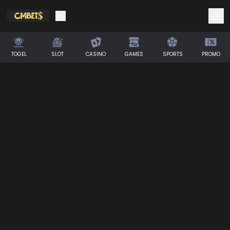
TOGEL
SLOT
CASINO
GAMES
SPORTS
PROMO