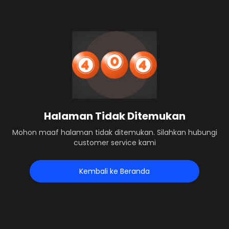
Halaman Tidak Ditemukan
Mohon maaf halaman tidak ditemukan. Silahkan hubungi
customer service kami
Kembali ke Beranda