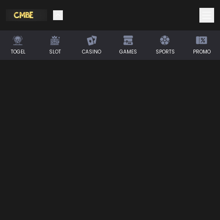
TOGEL
SLOT
CASINO
GAMES
SPORTS
PROMO