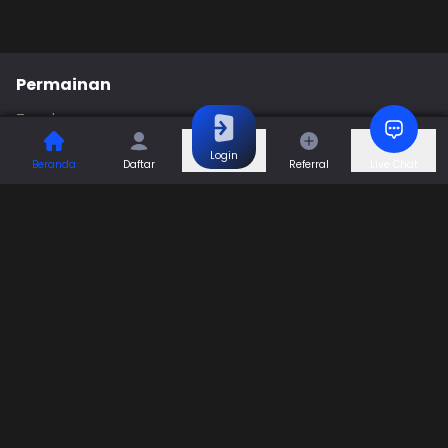
Permainan
Togel
Slot
Casino
Games
Login
Beranda
Daftar
Referral
Live Chat
Sports
Promo
Bantuan & Panduan
Tentang Kami
Syarat dan Ketentuan
Kebijakan Privasi
Pusat Bantuan
Hubungi Kami
F.A.Q
Referral
Blog
Download APP