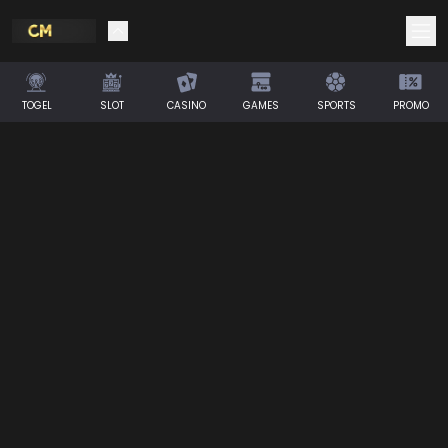
TOGEL
SLOT
CASINO
GAMES
SPORTS
PROMO