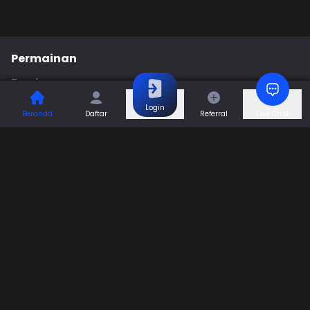
Permainan
Togel
Slot
Casino
Games
Login
Beranda
Daftar
Referral
Live Chat
Sports
Promo
Bantuan & Panduan
Tentang Kami
Syarat dan Ketentuan
Kebijakan Privasi
Pusat Bantuan
Hubungi Kami
F.A.Q
Referral
Blog
Download APP