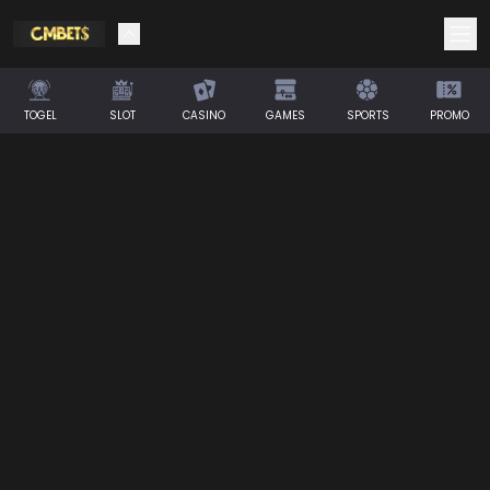
TOGEL
SLOT
CASINO
GAMES
SPORTS
PROMO