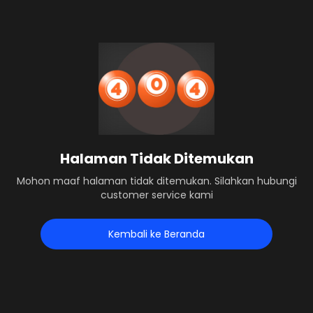
Halaman Tidak Ditemukan
Mohon maaf halaman tidak ditemukan. Silahkan hubungi
customer service kami
Kembali ke Beranda