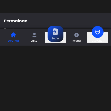
Permainan
Togel
Slot
Casino
Games
Login
Beranda
Daftar
Referral
Live Chat
Sports
Promo
Bantuan & Panduan
Tentang Kami
Syarat dan Ketentuan
Kebijakan Privasi
Pusat Bantuan
Hubungi Kami
F.A.Q
Referral
Blog
Download APP