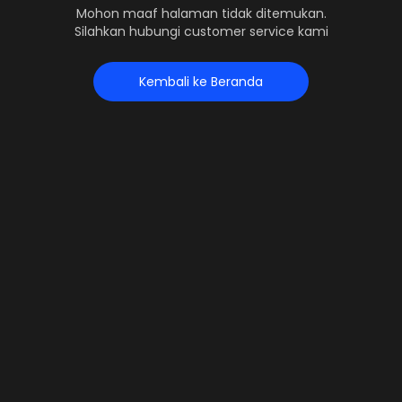
Mohon maaf halaman tidak ditemukan.
Silahkan hubungi customer service kami
Kembali ke Beranda