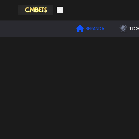
BERANDA
TOG