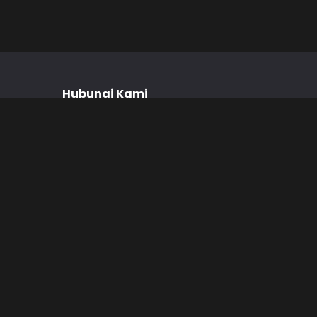
Hubungi Kami
rik. Temukan
dan
Pembayaran
ai menikmati
Transfer Bank
QRIS
am tema
h besar.
Virtual Account
E Wallet
Pulsa
nghibur.
roulette,