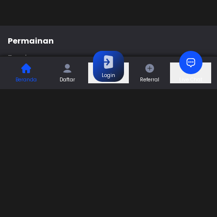
Permainan
Togel
Slot
Casino
Games
Login
Beranda
Daftar
Referral
Live Chat
Sports
Promo
Bantuan & Panduan
Tentang Kami
Syarat dan Ketentuan
Kebijakan Privasi
Pusat Bantuan
Hubungi Kami
F.A.Q
Referral
Blog
Download APP