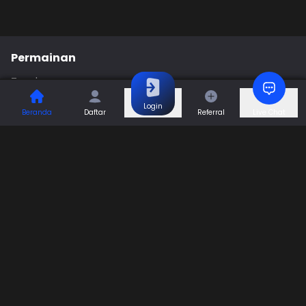
Permainan
Togel
Slot
Casino
Games
Login
Beranda
Daftar
Referral
Live Chat
Sports
Promo
Bantuan & Panduan
Tentang Kami
Syarat dan Ketentuan
Kebijakan Privasi
Pusat Bantuan
Hubungi Kami
F.A.Q
Referral
Blog
Download APP