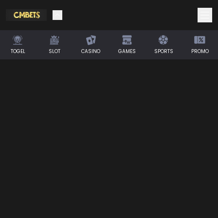
TOGEL
SLOT
CASINO
GAMES
SPORTS
PROMO