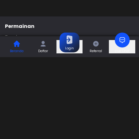
Permainan
Togel
Slot
Casino
Games
Login
Beranda
Daftar
Referral
Live Chat
Sports
Promo
Bantuan & Panduan
Tentang Kami
Syarat dan Ketentuan
Kebijakan Privasi
Pusat Bantuan
Hubungi Kami
F.A.Q
Referral
Blog
Download APP