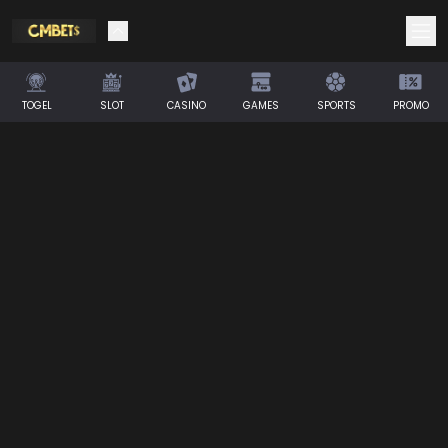
TOGEL
SLOT
CASINO
GAMES
SPORTS
PROMO