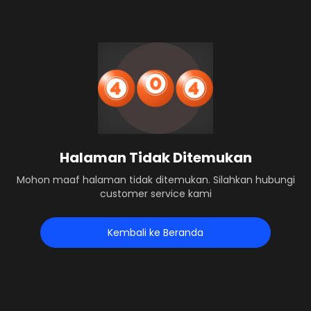
Halaman Tidak Ditemukan
Mohon maaf halaman tidak ditemukan. Silahkan hubungi
customer service kami
Kembali ke Beranda